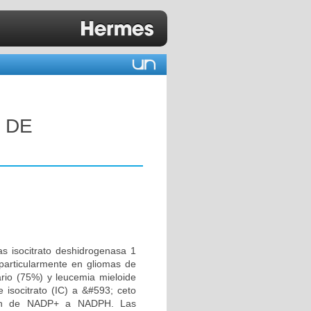
 DE
as isocitrato deshidrogenasa 1
, particularmente en gliomas de
rio (75%) y leucemia mieloide
isocitrato (IC) a &#593; ceto
ción de NADP+ a NADPH. Las