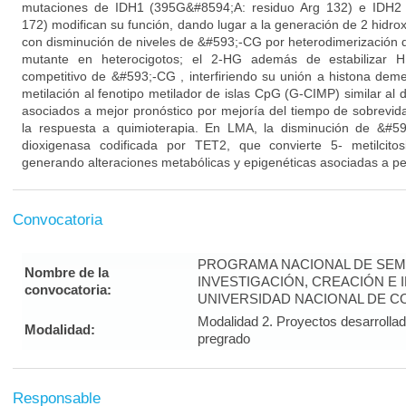
mutaciones de IDH1 (395G&#8594;A: residuo Arg 132) e IDH2 
172) modifican su función, dando lugar a la generación de 2 hidroxi
con disminución de niveles de &#593;-CG por heterodimerización d
mutante en heterocigotos; el 2-HG además de estabilizar H
competitivo de &#593;-CG , interfiriendo su unión a histona deme
metilación al fenotipo metilador de islas CpG (G-CIMP) similar al
asociados a mejor pronóstico por mejoría del tiempo de sobrevida
la respuesta a quimioterapia. En LMA, la disminución de &#59
dioxigenasa codificada por TET2, que convierte 5- metilcitosi
generando alteraciones metabólicas y epigenéticas asociadas a pe
Convocatoria
PROGRAMA NACIONAL DE SEM
Nombre de la
INVESTIGACIÓN, CREACIÓN E 
convocatoria:
UNIVERSIDAD NACIONAL DE CO
Modalidad 2. Proyectos desarrolla
Modalidad:
pregrado
Responsable