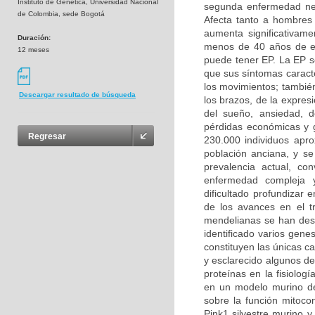
Instituto de Genética, Universidad Nacional
segunda enfermedad ne
de Colombia, sede Bogotá
Afecta tanto a hombres
aumenta significativam
Duración:
menos de 40 años de e
12 meses
puede tener EP. La EP s
que sus síntomas caracte
los movimientos; también
Descargar resultado de búsqueda
los brazos, de la expresi
del sueño, ansiedad, d
pérdidas económicas y g
Regresar
230.000 individuos apr
población anciana, y s
prevalencia actual, c
enfermedad compleja y
dificultado profundizar
de los avances en el t
mendelianas se han desc
identificado varios gen
constituyen las únicas c
y esclarecido algunos de
proteínas en la fisiolog
en un modelo murino de
sobre la función mitoco
Pink1 silvestre murino y