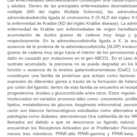
Las enfermedades desmielinizantes constituyen una causa import
y adultos. Dentro de las principales enfermedades desmieliniza
múltiple (MS del inglés Multiple Sclerosis), las adrenoleuk
adrenoleukodistrofia ligada al cromosoma X (X-ALD del ingles X-
la enfermedad de Krabbe (KD del inglés Krabbe disease). La adreno
enfermedad de Krabbe son enfermedades de origen hereditario
acumulación de ácidos grasos de cadena muy larga y galac
respectivamente. En la adrenoleucodistrofia ligada a X, la a
ausencia de la proteína de la adrenoleucodistrofia (ALDP) involuc
grasos de cadena muy larga hacia el interior de los peroxisomas 
daño es causado por mutaciones en el gen ABCD1. En el caso d
sustrato acumulado, la psicosina no se puede degradar en los l
función o ausencia de la enzima galactosilceramidasa (GalC). 
constituyen una familia de proteínas que actúan como factores 
expresión de diferentes genes a través de la formación de heter
por unión del ligando; dentro de esta familia se encuentra el rece
progesterona, tiroideo y glucocorticoide entre otros. Estos regulan
involucrados en variados procesos tales como: crecimiento, prolif
lípidos, metabolismos de glucosa, biogénesis mitocondrial, peroxis
razón son blancos farmacológicos estudiados como alternativa e
patologías como diabetes, aterosclerosis Una subfamilia de los N
llamados así debido a que se desconoce su ligando natural, 
encuentran los Receptores Activados por el Proliferador Peroxi
menos tres miembros: PPAR-alfa PPAR-gamma y PPAR-beta, t