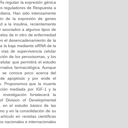
Rs regulan la expresión génica
os reguladores de Respuesta a
diana. Han sido intensamente
ión de la expresión de genes
d a la insulina, recientemente
 y asociados a algunos tipos de
elos de in vitro de enfermedad
en el desencadenamiento de la
 a la baja mediante siRNA de la
 vías de supervivencia celular
ación de los peroxisomas, y los
elular que permitirá el estudio
rnativa farmacológica. Aunque
, se conoce poco acerca del
 de apoptosis y por ende el
do. Proponemos que la muerte
cción mediada por IGF-1 y la
investigación fortalecerá la
 of Division of Developmental
, en el estudio básico de las
no y en la consolidación de su
rtículo en revistas científicas
s nacionales e internacionales