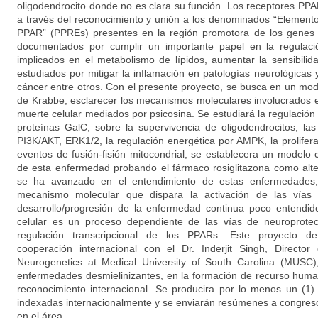
oligodendrocito donde no es clara su función. Los receptores PPA
a través del reconocimiento y unión a los denominados “Element
PPAR” (PPREs) presentes en la región promotora de los genes 
documentados por cumplir un importante papel en la regulac
implicados en el metabolismo de lípidos, aumentar la sensibilida
estudiados por mitigar la inflamación en patologías neurológicas
cáncer entre otros. Con el presente proyecto, se busca en un mod
de Krabbe, esclarecer los mecanismos moleculares involucrados 
muerte celular mediados por psicosina. Se estudiará la regulación
proteínas GalC, sobre la supervivencia de oligodendrocitos, las
PI3K/AKT, ERK1/2, la regulación energética por AMPK, la prolifer
eventos de fusión-fisión mitocondrial, se establecera un modelo c
de esta enfermedad probando el fármaco rosiglitazona como alte
se ha avanzado en el entendimiento de estas enfermedades
mecanismo molecular que dispara la activación de las vías
desarrollo/progresión de la enfermedad continua poco entendi
celular es un proceso dependiente de las vías de neuroprote
regulación transcripcional de los PPARs. Este proyecto de 
cooperación internacional con el Dr. Inderjit Singh, Director
Neurogenetics at Medical University of South Carolina (MUSC)
enfermedades desmielinizantes, en la formación de recurso huma
reconocimiento internacional. Se producira por lo menos un (1) a
indexadas internacionalmente y se enviarán resúmenes a congreso
en el área.