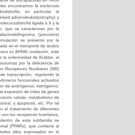
ante de discapacidad en niños
ntes encontramos la esclerosis
odistrofia, en particular la
linked adrenoleukodystrophy) y
lecucodistrofia ligada a X y la
, que se caracterizan por la
tosilefingosina (psicosina)
cumulación se presenta por la
rada en el transporte de ácidos
para su &#946;-oxidación, este
e la enfermedad de Krabbe, el
isosomas por la deficiencia de
Los Receptores Nucleares (NR)
de transcripción, regulando la
odímeros funcionales activados
ptor de andrógenos, estrógenos,
 la expresión de miles de genes
eración celular, metabolismo de
omal, y apoptosis, etc. Por tal
n el tratamiento de diferentes
R son los receptores huérfanos,
dentro de esta subfamilia se
somal (PPARs), que contiene al
odos ellos expresados en el