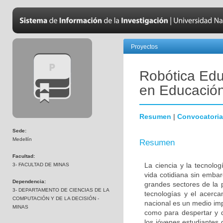
Proyectos
Robótica Edu
en Educació
Resumen
|
Convocatoria
Sede:
Medellín
Resumen
Facultad:
La ciencia y la tecnol
3- FACULTAD DE MINAS
vida cotidiana sin emba
Dependencia:
grandes sectores de la 
3- DEPARTAMENTO DE CIENCIAS DE LA
tecnologías y el acerca
COMPUTACIÓN Y DE LA DECISIÓN -
nacional es un medio imp
MINAS
como para despertar y d
los jóvenes estudiantes