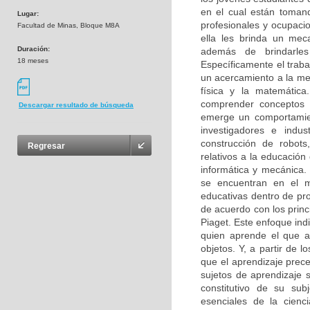
en el cual están tomand
Lugar:
profesionales y ocupacio
Facultad de Minas, Bloque M8A
ella les brinda un mec
Duración:
además de brindarles
18 meses
Específicamente el traba
un acercamiento a la mecá
física y la matemátic
comprender conceptos 
Descargar resultado de búsqueda
emerge un comportamien
investigadores e indu
construcción de robot
Regresar
relativos a la educación
informática y mecánic
se encuentran en el m
educativas dentro de pro
de acuerdo con los princ
Piaget. Este enfoque ind
quien aprende el que a
objetos. Y, a partir de
que el aprendizaje prece
sujetos de aprendizaje 
constitutivo de su sub
esenciales de la cienc