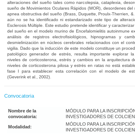
alteraciones del sueño tales como narcolepsia, cataplexia, des
sueño de Movimientos Oculares Rápidos (MOR), desordenes del r
apnea obstructiva del sueño (Brass, Duquette, Proulx-Therrien, 
aún no se ha identificado ni estandarizado este tipo de altera
Esclerosis Múltiple. Este estudio pretende identificar y caracterizar
del sueño en el modelo murino de Encefalomielitis autoinmune ex
análisis de registros electrofisiológicos, hipnogramas y cam
desmielinización en núcleos cerebrales relacionados con el con
vigilia. Dado que la inducción de este modelo constituye un proced
patológico generador de estrés, resulta importante explorar la
niveles de corticosterona, estrés y cambios en la arquitectura d
niveles de corticosterona pilosa y estrés en ratas no está estab
fase I para establecer esta correlación con el modelo de est
(Geverink et al., 2002).
Convocatoria
Nombre de la
MÓDULO PARA LA INSCRIPCIÓ
convocatoria:
INVESTIGADORES DE COLCIENC
MÓDULO PARA LA INSCRIPCIÓ
Modalidad:
INVESTIGADORES DE COLCIENC