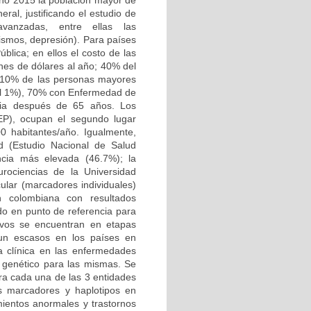
año 2015 la población mayor de
ral, justificando el estudio de
vanzadas, entre ellas las
ismos, depresión). Para países
blica; en ellos el costo de las
ones de dólares al año; 40% del
5-10% de las personas mayores
 el 1%), 70% con Enfermedad de
cia después de 65 años. Los
EP), ocupan el segundo lugar
0 habitantes/año. Igualmente,
ad (Estudio Nacional de Salud
ncia más elevada (46.7%); la
rociencias de la Universidad
ular (marcadores individuales)
n colombiana con resultados
ido en punto de referencia para
tivos se encuentran en etapas
aun escasos en los países en
la clínica en las enfermedades
o genético para las mismas. Se
ra cada una de las 3 entidades
es marcadores y haplotipos en
ientos anormales y trastornos