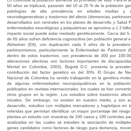
En Colombia la población aumenta su promedio de vida. Para el 
50 años se triplicará, pasando del 10 al 20 % de la población gene
patologías de alta prevalencia en edades medias y a
neurodegenerativas y trastornos del afecto (demencias, parkinson
desarrollados son centrales en los planes de desarrollo y Salud Pú
enfermedades neurológicas y psiquiátricas se aproxima a 1.2 bill
impacto social puede estar mediado genéticamente. Cerca del 
de 65 años sufren deficiencia cognoscitiva (en población general
Alzheimer (EA), con duplicación cada 5 años de la prevalen
parkinsonismos, particularmente la Enfermedad de Parkinson (
dentro de estos trastornos, con prevalencia de 300 por 100.00
alteraciones afectivas son factores importantes de discapacid
Mental en Colombia, 2003); Bogotá D.C. presenta la prevale
contribución del factor genético es del 30%. El Grupo de Neu
Nacional de Colombia ha venido trabajando en la genética molec
de algunas enfermedades neuropsiquiátricas en la població
publicados en revistas internacionales, los cuales se han convert
otros grupos en la región. Los estudios sobre trastornos afec
iniciales. Sin embargo, no existen en nuestro medio, y son 
desarrollo, estudios con múltiples marcadores y haplotípos en 
referidas que permitan identificar un mayor porcentaje del riesg
plantea un estudio con muestras de 100 casos y 100 controles pa
analizadas en las cuales se estudien la asociación de múltipl
genes candidatos como factores de riesgo para demencia, movim