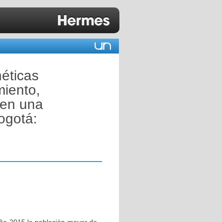
néticas
iento,
 en una
ogotá: