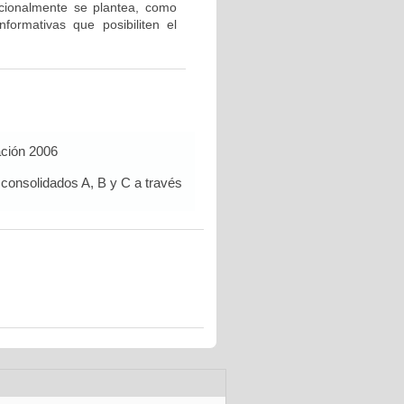
icionalmente se plantea, como
nformativas que posibiliten el
ación 2006
 consolidados A, B y C a través