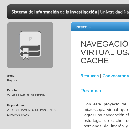
Proyectos
NAVEGACIÓ
VIRTUAL U
CACHE
Resumen
|
Convocatoria
Sede:
Bogotá
Resumen
Facultad:
2- FACULTAD DE MEDICINA
Con este proyecto de i
Dependencia:
microscopia virtual, qu
2- DEPARTAMENTO DE IMÁGENES
lograr una navegación ef
DIAGNÓSTICAS
estrategia de cache, q
porciones de interés 