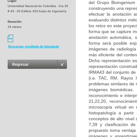
Lugar:
del Grupo Bioingenium 
Universidad Nacional de Colombia - Cra 30
construyendo una repres
# 45 - 03 Edificio 453 Aulas de Ingeniería.
efectuar la anotación 
evaluando distintos mé
Duración:
los retos en este proyec
24 meses
forma que se capture me
anotación automática, 
forma será posible exp
Descargar resultado de búsqueda
imágenes de radiología
más eficiente del conteni
Dicha representación es
Regresar
representación construid
IRMA43 del conjunto de 
(i.e. TAC, RM, Rayos X
problemas similares de 
imágenes biomédicas. 
reconocimiento e interp
21,22,20, reconocimien
microscopía virtual e
histopatología a parti
conceptos de alto nivel
7,39 y clasificación d
propuesto toma ventaja 
imágenes y aprendizaje