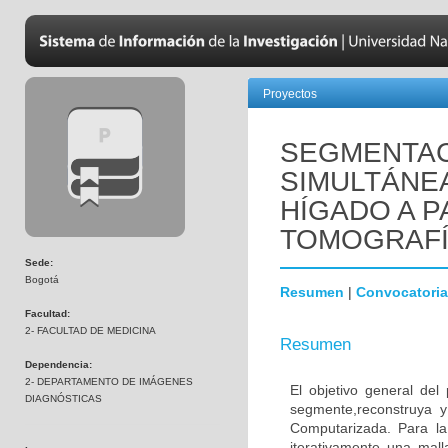
Proyectos
SEGMENTAC
SIMULTÁNE
HÍGADO A P
TOMOGRAFÍ
Sede:
Bogotá
Resumen
|
Convocatoria
Facultad:
2- FACULTAD DE MEDICINA
Resumen
Dependencia:
2- DEPARTAMENTO DE IMÁGENES
El objetivo general de
DIAGNÓSTICAS
segmente,reconstruya 
Computarizada. Para l
iterativamente una mall