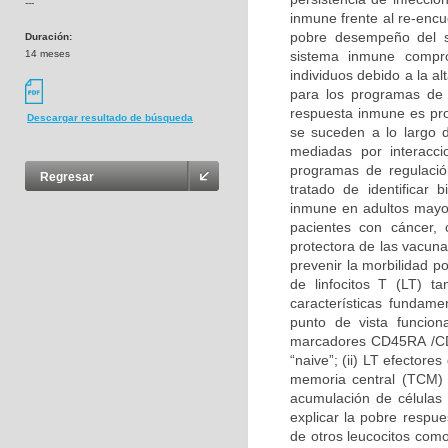
---
inmune frente al re-encu
pobre desempeño del 
Duración:
14 meses
sistema inmune compro
individuos debido a la a
para los programas de 
respuesta inmune es pro
Descargar resultado de búsqueda
se suceden a lo largo d
mediadas por interacc
programas de regulació
Regresar
tratado de identificar
inmune en adultos mayo
pacientes con cáncer, 
protectora de las vacun
prevenir la morbilidad p
de linfocitos T (LT) 
características fundam
punto de vista funciona
marcadores CD45RA /CD4
“naive”; (ii) LT efectore
memoria central (TCM) 
acumulación de células
explicar la pobre respu
de otros leucocitos co