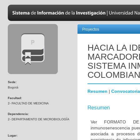
Proyectos
HACIA LA I
MARCADORE
SISTEMA IN
COLOMBIA
Sede:
Bogotá
Resumen
|
Convocatoria
Facultad:
2- FACULTAD DE MEDICINA
Resumen
Dependencia:
2- DEPARTAMENTO DE MICROBIOLOGÍA
Ver FORMATO DE
inmunosenescencia pued
asociada a procesos de
Lugar:
persistencia de infeccio