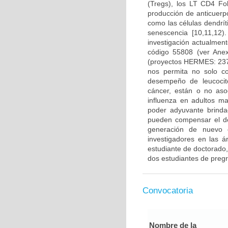
(Tregs), los LT CD4 Fo
producción de anticuerp
como las células dendrí
senescencia [10,11,12
investigación actualmen
código 55808 (ver Ane
(proyectos HERMES: 237
nos permita no solo co
desempeño de leucocito
cáncer, están o no aso
influenza en adultos m
poder adyuvante brinda
pueden compensar el d
generación de nuevo c
investigadores en las á
estudiante de doctorado,
dos estudiantes de preg
Convocatoria
Nombre de la