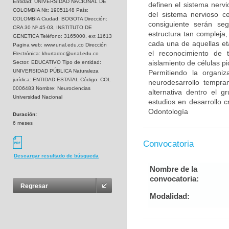
Entidad: UNIVERSIDAD NACIONAL DE
definen el sistema nervi
COLOMBIA Nit: 19051148 País:
del sistema nervioso c
COLOMBIA Ciudad: BOGOTA Dirección:
consiguiente serán se
CRA 30 Nª 45-03, INSTITUTO DE
estructura tan compleja,
GENETICA Teléfono: 3165000, ext 11613
cada una de aquellas et
Pagina web: www.unal.edu.co Dirección
el reconocimiento de t
Electrónica: khurtadoc@unal.edu.co
aislamiento de células p
Sector: EDUCATIVO Tipo de entidad:
UNIVERSIDAD PÚBLICA Naturaleza
Permitiendo la organi
jurídica: ENTIDAD ESTATAL Código: COL
neurodesarrollo tempran
0006483 Nombre: Neurociencias
alternativa dentro el 
Universidad Nacional
estudios en desarrollo c
Odontología
Duración:
6 meses
Convocatoria
Descargar resultado de búsqueda
Nombre de la
convocatoria:
Regresar
Modalidad: