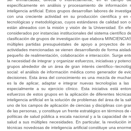
específicamente en análisis y procesamiento de información m
inteligencia artificial. Estos grupos desarrollan labores de investi
con una creciente actividad en su producción científica y en 
tecnológicas y metodológicas, cuyos estándares de calidad son ob
están alineados con la misión y visión de la Universidad. En ef
considerados por instancias institucionales del sistema científico d
clasificación de grupos de investigación que elabora MINCIENCIAS
múltiples partidas presupuéstales de apoyo a proyectos de in
actividades mencionadas se vienen desarrollando de forma aislad
pequeño de realimentación, colaboración e interacción. Surge ent
la necesidad de integrar y organizar esfuerzos, iniciativas y poten
grupos alrededor de un área de gran interés científico--tecnol
social: el análisis de información médica como generador de ev
decisiones. Esta área del conocimiento es una mezcla de muchas
es la de aplicar, adaptar e integrar nuevas tecnologías a la
especialmente a su ejercicio clínico. Esta iniciativa está ento
esfuerzos de estos grupos en la aplicación de diferentes técnic
inteligencia artificial en la solución de problemas del área de la s
uno de los campos de aplicación de ciencias y disciplinas con gra
de las personas, y constituye un frente estratégico en términos de 
políticas de salud pública a escala nacional y a la capacidad de 
salud a sus múltiples necesidades. En particular, la revolución i
técnicas novedosas de inteligencia artificial constituye una enor