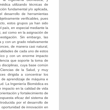
édica utilizando técnicas de
gación fundamental y/o aplicada,
el desarrollo de herramientas
jetivamente verificables, pues
ecto, estos grupos ya han sido
el país, en especial mediante la
, así como en la asignación de
vestigación. Sin embargo, las
a y con un grado relativamente
onces, de manera casi natural,
cialidades de cada uno de estos
ógico y con un enorme impacto
idencia que soporte la toma de
 disciplinas, cuya base común
s Ciencias de la Salud, y muy
nces dirigida a concentrar los
as de aprendizaje de máquina e
alud. La Ingeniería Biomédica es
n impacto en la calidad de vida
orientación y fortalecimiento de
respuesta eficaz del sistema de
ntroducida por el desarrollo de
me oportunidad de innovación en