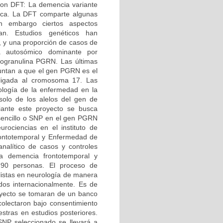
con DFT: La demencia variante
ntica. La DFT comparte algunas
in embargo ciertos aspectos
ian. Estudios genéticos han
, y una proporción de casos de
 autosómico dominante por
rogranulina PGRN. Las últimas
puntan a que el gen PGRN es el
 ligada al cromosoma 17. Las
ología de la enfermedad en la
olo de los alelos del gen de
diante este proyecto se busca
 sencillo o SNP en el gen PGRN
urociencias en el instituto de
rontotemporal y Enfermedad de
analítico de casos y controles
ra demencia frontotemporal y
90 personas. El proceso de
alistas en neurología de manera
idos internacionalmente. Es de
royecto se tomaran de un banco
olectaron bajo consentimiento
estras en estudios posteriores.
SNP seleccionado se llevará a