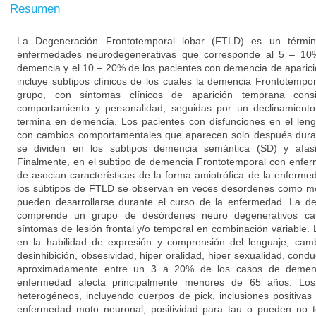
Resumen
La Degeneración Frontotemporal lobar (FTLD) es un térm
enfermedades neurodegenerativas que corresponde al 5 – 10%
demencia y el 10 – 20% de los pacientes con demencia de aparic
incluye subtipos clínicos de los cuales la demencia Frontotemp
grupo, con síntomas clínicos de aparición temprana consi
comportamiento y personalidad, seguidas por un declinamiento
termina en demencia. Los pacientes con disfunciones en el len
con cambios comportamentales que aparecen solo después duran
se dividen en los subtipos demencia semántica (SD) y afasi
Finalmente, en el subtipo de demencia Frontotemporal con enf
de asocian características de la forma amiotrófica de la enfer
los subtipos de FTLD se observan en veces desordenes como mo
pueden desarrollarse durante el curso de la enfermedad. La d
comprende un grupo de desórdenes neuro degenerativos cara
síntomas de lesión frontal y/o temporal en combinación variable.
en la habilidad de expresión y comprensión del lenguaje, cam
desinhibición, obsesividad, hiper oralidad, hiper sexualidad, condu
aproximadamente entre un 3 a 20% de los casos de demen
enfermedad afecta principalmente menores de 65 años. Los
heterogéneos, incluyendo cuerpos de pick, inclusiones positivas
enfermedad moto neuronal, positividad para tau o pueden no ten