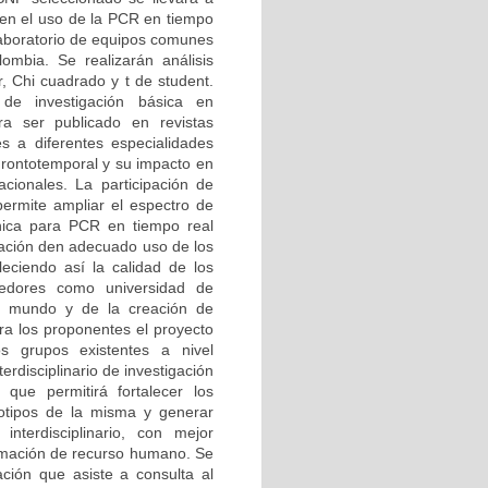
en el uso de la PCR en tiempo
 laboratorio de equipos comunes
ombia. Se realizarán análisis
r, Chi cuadrado y t de student.
de investigación básica en
ra ser publicado en revistas
les a diferentes especialidades
Frontotemporal y su impacto en
cionales. La participación de
permite ampliar el espectro de
nica para PCR en tiempo real
gación den adecuado uso de los
leciendo así la calidad de los
cedores como universidad de
l mundo y de la creación de
ra los proponentes el proyecto
os grupos existentes a nivel
rdisciplinario de investigación
que permitirá fortalecer los
notipos de la misma y generar
interdisciplinario, con mejor
ormación de recurso humano. Se
ación que asiste a consulta al