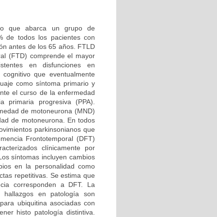
ino que abarca un grupo de
 de todos los pacientes con
ión antes de los 65 años. FTLD
oral (FTD) comprende el mayor
stentes en disfunciones en
 cognitivo que eventualmente
guaje como síntoma primario y
te el curso de la enfermedad
a primaria progresiva (PPA).
ermedad de motoneurona (MND)
medad de motoneurona. En todos
vimientos parkinsonianos que
emencia Frontotemporal (DFT)
cterizados clínicamente por
 Los síntomas incluyen cambios
bios en la personalidad como
ctas repetitivas. Se estima que
cia corresponden a DFT. La
 hallazgos en patología son
 para ubiquitina asociadas con
er histo patología distintiva.