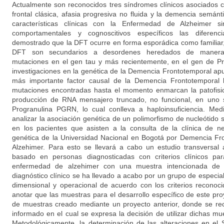
Actualmente son reconocidos tres síndromes clínicos asociados 
frontal clásica, afasia progresiva no fluida y la demencia semá
características clínicas con la Enfermedad de Alzheimer s
comportamentales y cognoscitivos específicos las diferenc
demostrado que la DFT ocurre en forma esporádica como familiar
DFT son secundarios a desordenes heredados de manera
mutaciones en el gen tau y más recientemente, en el gen de P
investigaciones en la genética de la Demencia Frontotemporal a
más importante factor causal de la Demencia Frontotemporal
mutaciones encontradas hasta el momento enmarcan la patofisi
producción de RNA mensajero truncado, no funcional, en uno s
Progranulina PGRN, lo cual conlleva a haploinsuficiencia. Me
analizar la asociación genética de un polimorfismo de nucleótido
en los pacientes que asisten a la consulta de la clínica de ne
genética de la Universidad Nacional en Bogotá por Demencia F
Alzehimer. Para esto se llevará a cabo un estudio transversal 
basado en personas diagnosticadas con criterios clínicos pa
enfermedad de alzehimer con una muestra intencionada de 
diagnóstico clínico se ha llevado a acabo por un grupo de especi
dimensional y operacional de acuerdo con los criterios reconoc
anotar que las muestras para el desarrollo específico de este p
de muestras creado mediante un proyecto anterior, donde se rec
informado en el cual se expresa la decisión de utilizar dichas mu
Metodológicamente, la determinación de las alteraciones en el 