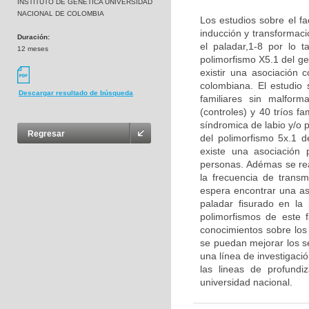
INSTITUTO DE GENETICA UNIVERSIDAD
NACIONAL DE COLOMBIA
Los estudios sobre el fa
inducción y transformaci
Duración:
el paladar,1-8 por lo t
12 meses
polimorfismo X5.1 del g
existir una asociación 
colombiana. El estudio
Descargar resultado de búsqueda
familiares sin malform
(controles) y 40 tríos f
síndromica de labio y/o p
Regresar
del polimorfismo 5x.1 d
existe una asociación p
personas. Adémas se real
la frecuencia de transm
espera encontrar una aso
paladar fisurado en la
polimorfismos de este 
conocimientos sobre los 
se puedan mejorar los se
una línea de investigaci
las lineas de profund
universidad nacional.