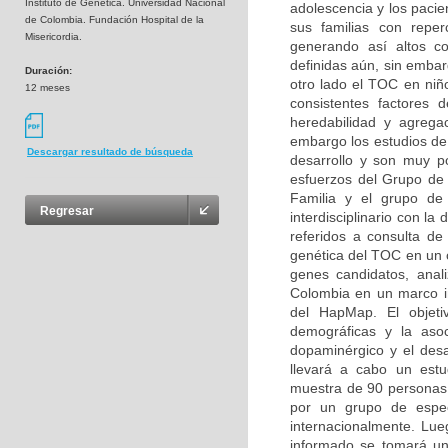
Instituto de Genética. Universidad Nacional
adolescencia y los pacie
de Colombia. Fundación Hospital de la
sus familias con reperc
Misericordia.
generando así altos co
definidas aún, sin embar
Duración:
otro lado el TOC en niñ
12 meses
consistentes factores d
heredabilidad y agregac
embargo los estudios de 
Descargar resultado de búsqueda
desarrollo y son muy p
esfuerzos del Grupo de 
Familia y el grupo de 
Regresar
interdisciplinario con la
referidos a consulta de 
genética del TOC en un c
genes candidatos, anal
Colombia en un marco ini
del HapMap. El objetiv
demográficas y la asoc
dopaminérgico y el desa
llevará a cabo un estu
muestra de 90 personas (
por un grupo de especi
internacionalmente. Lue
informado se tomará un