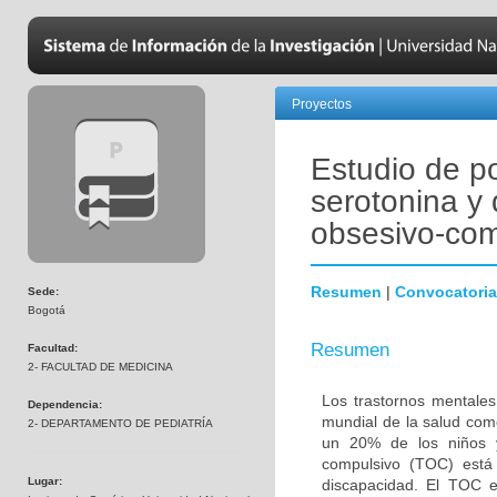
Proyectos
Estudio de p
serotonina y 
obsesivo-com
Resumen
|
Convocatoria
Sede:
Bogotá
Resumen
Facultad:
2- FACULTAD DE MEDICINA
Los trastornos mentales
Dependencia:
mundial de la salud com
2- DEPARTAMENTO DE PEDIATRÍA
un 20% de los niños y
compulsivo (TOC) está 
Lugar:
discapacidad. El TOC 