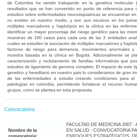
de Colombia ha venido trabajando en la genética molecular (
resultados que se han convertido en punto de referencia para o
estudios sobre enfermedades neurosiquiatricas se encuentran en 
no existen en nuestro medio, y son aun escasos en los países
múltiples marcadores y haplotípos en la clínica en las enferm
identificar un mayor porcentaje del riesgo genético para las mis
muestras de 100 casos para cada una de las 3 entidades anali
cuales se estudien la asociación de múltiples marcadores y haplo
factores de riesgo para demencia, movimientos anormales y 
muestra basada en la clínica en Bogotá. Adicionalmente se pl
caracterización y reclutamiento de familias informativas que posi
estudios de ligamiento de genoma completo. El impacto de este t
genetico y hereditario en nuestro pais lo consideramos de gran im
de las enfermedades a estudio creando condiciones para el 
patologías en colombia, permitiendo fortalecer el recurso human
grupos, como se plantea en esta propuesta.
Convocatoria
FACULTAD DE MEDICINA 2007 -
Nombre de la
EN SALUD - CONVOCATORIA PA
convocatoria:
ENFOQUES ESTRATÉGICOS, DE