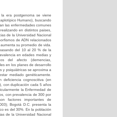
n la era postgenoma se viene
Haplotípico Humano), buscando
ctan las enfermedades comunes
ealizando en distintos paises,
ias de la Universidad Nacional
morfismos de ADN relacionados
 aumenta su promedio de vida.
 pasando del 10 al 20 % de la
 prevalencia en edades medias y
nos del afecto (demencias,
les en los planes de desarrollo
s y psiquiátricas se aproxima a
 estar mediado genéticamente.
deficiencia cognoscitiva (en
, con duplicación cada 5 años
ticularmente la Enfermedad de
os, con prevalencia de 300 por
 son factores importantes de
003); Bogotá D.C. presenta la
ico es del 30%. En la población
ias de la Universidad Nacional