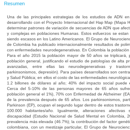
Resumen
Una de las principales estrategias de los estudios de ADN e
desarrollando con el Proyecto Internacional del Hap Map (Mapa 
determinar patrones de variación de secuencias de ADN que afe
y complejas en poblaciones Humanas. Estos esfuerzos se estan r
siendo escasos en los Latino Americanos. El Grupo de Neurocienc
de Colombia ha publicado internacionalmente resultados de poli
con enfermedades neurodegenerativas. En Colombia la población
Para el año 2015 la población mayor de 50 años se triplicará,
población general, justificando el estudio de patologías de alta
avanzadas, entre ellas las neurodegenerativas y trastor
parkinsonismos, depresión). Para países desarrollados son centra
y Salud Pública; en ellos el costo de las enfermedades neurológica
1.2 billones de dólares al año; 40% del impacto social puede
Cerca del 5-10% de las personas mayores de 65 años sufren 
población general el 1%), 70% con Enfermedad de Alzheimer (EA)
de la prevalencia después de 65 años. Los parkinsonismos, par
Parkinson (EP), ocupan el segundo lugar dentro de estos trastorn
100.000 habitantes/año. Igualmente, alteraciones afectivas
discapacidad (Estudio Nacional de Salud Mental en Colombia, 2
prevalencia más elevada (46.7%); la contribución del factor genét
colombiana, con un mestizaje particular, El Grupo de Neurocienc