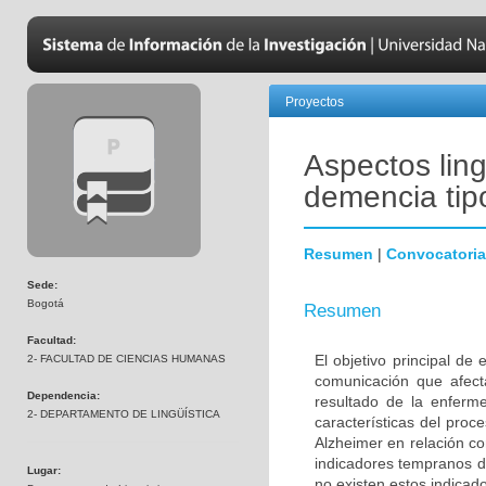
Proyectos
Aspectos ling
demencia tip
Resumen
|
Convocatoria
Sede:
Bogotá
Resumen
Facultad:
El objetivo principal de
2- FACULTAD DE CIENCIAS HUMANAS
comunicación que afec
Dependencia:
resultado de la enferme
2- DEPARTAMENTO DE LINGÜÍSTICA
características del pro
Alzheimer en relación c
indicadores tempranos de
Lugar:
no existen estos indicad