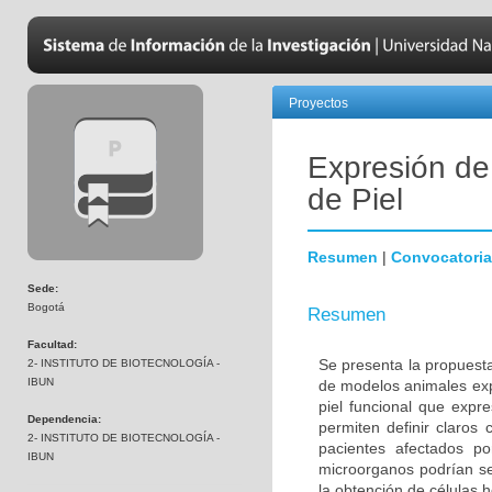
Proyectos
Expresión de
de Piel
Resumen
|
Convocatoria
Sede:
Bogotá
Resumen
Facultad:
Se presenta la propuesta
2- INSTITUTO DE BIOTECNOLOGÍA -
IBUN
de modelos animales exp
piel funcional que expr
Dependencia:
permiten definir claros 
2- INSTITUTO DE BIOTECNOLOGÍA -
pacientes afectados po
IBUN
microorganos podrían ser
la obtención de células 