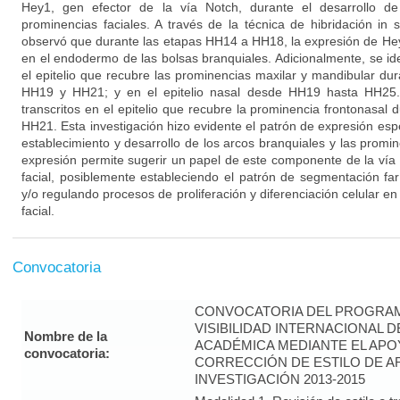
Hey1, gen efector de la vía Notch, durante el desarrollo de
prominencias faciales. A través de la técnica de hibridación in 
observó que durante las etapas HH14 a HH18, la expresión de He
en el endodermo de las bolsas branquiales. Adicionalmente, se ide
el epitelio que recubre las prominencias maxilar y mandibular dur
HH19 y HH21; y en el epitelio nasal desde HH19 hasta HH25. 
transcritos en el epitelio que recubre la prominencia frontonasal d
HH21. Esta investigación hizo evidente el patrón de expresión esp
establecimiento y desarrollo de los arcos branquiales y las promin
expresión permite sugerir un papel de este componente de la vía
facial, posiblemente estableciendo el patrón de segmentación f
y/o regulando procesos de proliferación y diferenciación celular en 
facial.
Convocatoria
CONVOCATORIA DEL PROGRAM
VISIBILIDAD INTERNACIONAL 
Nombre de la
ACADÉMICA MEDIANTE EL APO
convocatoria:
CORRECCIÓN DE ESTILO DE A
INVESTIGACIÓN 2013-2015