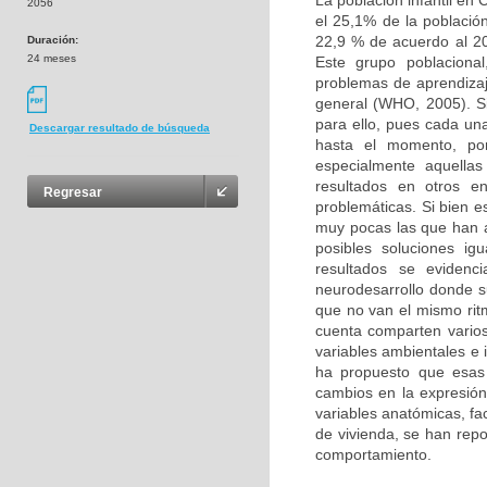
La población infantil en
2056
el 25,1% de la població
22,9 % de acuerdo al 20
Duración:
24 meses
Este grupo poblacional
problemas de aprendizaj
general (WHO, 2005). Si
para ello, pues cada un
Descargar resultado de búsqueda
hasta el momento, por
especialmente aquellas
resultados en otros e
Regresar
problemáticas. Si bien e
muy pocas las que han 
posibles soluciones ig
resultados se evidenc
neurodesarrollo donde s
que no van el mismo ritm
cuenta comparten varios 
variables ambientales e 
ha propuesto que esas
cambios en la expresión 
variables anatómicas, fa
de vivienda, se han rep
comportamiento.