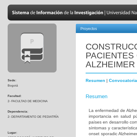
Proyectos
CONSTRUCC
PACIENTES
ALZHEIMER
Resumen
|
Convocatoria
Sede:
Bogotá
Resumen
Facultad:
2- FACULTAD DE MEDICINA
La enfermedad de Alzhei
Dependencia:
importancia en salud p
2- DEPARTAMENTO DE PEDIATRÍA
países en desarrollo co
síntomas y característic
Lugar:
onset sporadic Alzheime