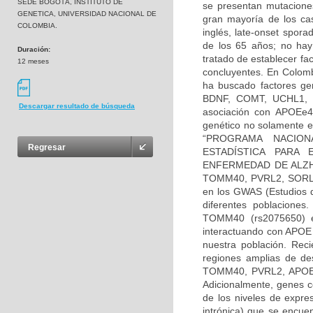
SEDE BOGOTÁ, INSTITUTO DE
se presentan mutacione
GENETICA, UNIVERSIDAD NACIONAL DE
gran mayoría de los ca
COLOMBIA.
inglés, late-onset spor
de los 65 años; no hay
Duración:
tratado de establecer fa
12 meses
concluyentes. En Colomb
ha buscado factores ge
BDNF, COMT, UCHL1, TA
Descargar resultado de búsqueda
asociación con APOEe4 
genético no solamente e
“PROGRAMA NACION
Regresar
ESTADÍSTICA PARA 
ENFERMEDAD DE ALZHEI
TOMM40, PVRL2, SORL1,
en los GWAS (Estudios d
diferentes poblaciones
TOMM40 (rs2075650) e
interactuando con APOE 
nuestra población. Rec
regiones amplias de de
TOMM40, PVRL2, APOE y 
Adicionalmente, genes 
de los niveles de expre
intrónica) que se encue