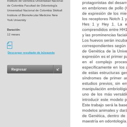
Instituto de Genética Universidad Nacional
protagonistas del desarro
de Colombia Facultad de Odontología
en embriones de pollo (G
Universidad Nacional de Colombia Skirball
de expresión de los miem
Institute of Biomolecular Medicine New
los receptores Notch 1 y
York University
Hes 1 y Hey 1. La ex
comprendidos entre HH14
Duración:
y las prominencias facia
12 meses
Los huevos serán incuba
correspondientes según l
de Genética de la Unive
Descargar resultado de búsqueda
expresión es el primer 
en el complejo proces
específicamente en los 
Regresar
de estas estructuras ge
síndromes de primer ar
estudios previos, sin e
manipulación embriológic
uno de los más versáti
introducir este modelo 
Este trabajo será la bas
modelos animales y dará 
de Genética, dentro de l
maestría en odontología