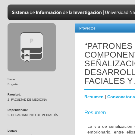
Proyectos
“PATRONES
COMPONENT
SEÑALIZAC
DESARROLL
FACIALES Y
Sede:
Bogotá
Facultad:
Resumen
|
Convocatoria
2- FACULTAD DE MEDICINA
Dependencia:
Resumen
2- DEPARTAMENTO DE PEDIATRÍA
La vía de señalización 
Lugar:
embrionario, entre ello