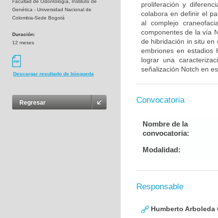
Facultad de Odontología, Instituto de
proliferación y diferen
Genética - Universidad Nacional de
colabora en definir el p
Colombia-Sede Bogotá
al complejo craneofaci
componentes de la vía N
Duración:
de hibridación in situ e
12 meses
embriones en estadios 
lograr una caracteriza
señalización Notch en es
Descargar resultado de búsqueda
Convocatoria
Regresar
Nombre de la
convocatoria:
Modalidad:
Responsable
Humberto Arboleda