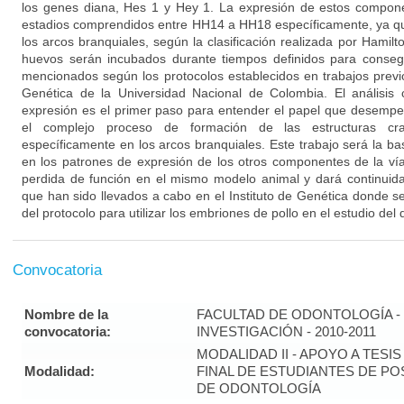
los genes diana, Hes 1 y Hey 1. La expresión de estos compone
estadios comprendidos entre HH14 a HH18 específicamente, ya qu
los arcos branquiales, según la clasificación realizada por Hami
huevos serán incubados durante tiempos definidos para conseg
mencionados según los protocolos establecidos en trabajos previo
Genética de la Universidad Nacional de Colombia. El análisis c
expresión es el primer paso para entender el papel que desempe
el complejo proceso de formación de las estructuras cran
específicamente en los arcos branquiales. Este trabajo será la ba
en los patrones de expresión de los otros componentes de la ví
perdida de función en el mismo modelo animal y dará continuida
que han sido llevados a cabo en el Instituto de Genética donde s
del protocolo para utilizar los embriones de pollo en el estudio del 
Convocatoria
Nombre de la
FACULTAD DE ODONTOLOGÍA - 
convocatoria:
INVESTIGACIÓN - 2010-2011
MODALIDAD II - APOYO A TESI
Modalidad:
FINAL DE ESTUDIANTES DE P
DE ODONTOLOGÍA