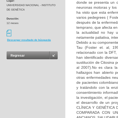
Lugar:
donde se presenta un co
UNIVERSIDAD NACIONAL - INSTITUTO
neuronas motoras y los 
DE GENÉTICA
ha visto que esta enfe
varios pedegrees ( Fos
Duración:
después de la enfermeda
12 meses
temprano, que afecta en
la actualidad no hay u
netamente paliativa, int
Descargar resultado de búsqueda
Debido a su componente 
Tau (Foster et. al, 1
relacionado con la DFT, 
Regresar
han identificado diver
sustitución de Citosina 
al 2007).No es clara l
hallazgos han abierto p
otras enfermedades neu
de pacientes colombiano
y tratándolo con la enz
consentimiento informad
la investigación, el pac
el desarrollo de un pr
CLÍNICA Y GENÉTICA
COMPARADA CON UN
ANCIANOS SALUDABLES”,