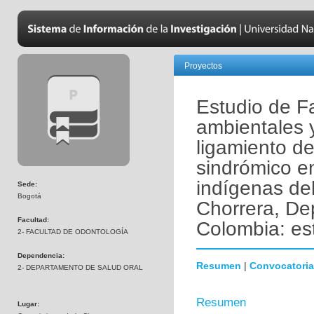
Proyectos
Estudio de Fa
ambientales 
ligamiento de
sindrómico e
indígenas del
Sede:
Bogotá
Chorrera, D
Facultad:
Colombia: es
2- FACULTAD DE ODONTOLOGÍA
Dependencia:
Resumen
|
Convocatoria
2- DEPARTAMENTO DE SALUD ORAL
Resumen
Lugar: