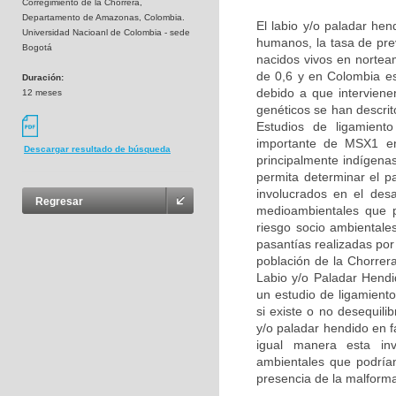
Corregimiento de la Chorrera,
Departamento de Amazonas, Colombia.
El labio y/o paladar he
Universidad Nacioanl de Colombia - sede
humanos, la tasa de pre
Bogotá
nacidos vivos en nortea
de 0,6 y en Colombia e
Duración:
debido a que interviene
12 meses
genéticos se han descri
Estudios de ligamient
importante de MSX1 en 
Descargar resultado de búsqueda
principalmente indígena
permita determinar el p
involucrados en el des
Regresar
medioambientales que p
riesgo socio ambientale
pasantías realizadas por
población de la Chorrer
Labio y/o Paladar Hend
un estudio de ligamient
si existe o no desequil
y/o paladar hendido en 
igual manera esta inve
ambientales que podrían 
presencia de la malform