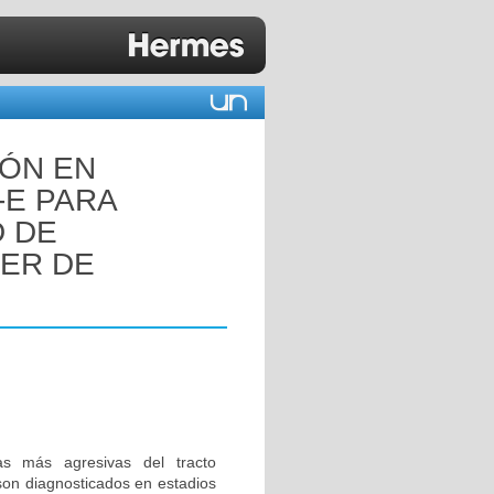
IÓN EN
-E PARA
D DE
CER DE
s más agresivas del tracto
 son diagnosticados en estadios