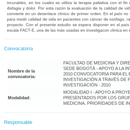
incurables, en los cuales se utiliza la terapia paliativa con el fi
disfagia y dolor. Por esta razón la evaluación de la calidad de vi
convierte en un desenlace clínico de primer orden. En el paìs no
para medir calidad de vida en pacientes con cáncer de esófago, ra
proyecto. Con el presente estudio se espera disponer en el país
escala FACT-E, una de las más usadas en investigacon clínica en e
Convocatoria
FACULTAD DE MEDICINA Y DIR
SEDE BOGOTÁ - APOYO A LA I
Nombre de la
2010 CONVOCATORIA PARA EL 
convocatoria:
INVESTIGACIÓN A TRAVÉS DE
INVESTIGACIÓN - 2010
MODALIDAD I - APOYO A PROY
Modalidad:
PRESENTADOS POR LOS GRUP
MEDICINA. PRIORIDADES DE I
Responsable