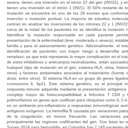
severa, tienen una inversión en el intrón 22 del gen (INV22), y e
tienen una inversión en el intrón 1 (INV1). El 50% restante de l
mutación se encuentra en uno de los 26 exones que conforman
inserción o mutación puntual. La mayoría de estudios molecul
centran en analizar las inversiones de los intrones 22 y 1 (INV2
cerca de la mitad de los pacientes no se identifica la mutación
Identificar la mutación responsable en cada paciente permi
presentación de la enfermedad (leve, moderada o severa), estable
familia y para el asesoramiento genético. Adicionalmente, el est
identificación de pacientes con mayor riesgo a desarrollar ant
remplazo, ya que esta representa la mayor complicación en el trat
de estos inhibidores o anticuerpos neutralizantes, están asociados
huésped (tipo de mutación en el gen, sistema HLA, etnia, historia
otros) y factores ambientales asociados al tratamiento (fuente d
dosis, entre otros). El sistema HLA en un grupo de genes ligados
cromosoma 6, 6p21. Este sistema genético, es el principal 
respuesta inmune adquirida mediante la presentación antigénica 
complejo mayor de histocompatibilidad a linfocitos T CD4 y 
polimorfismos en genes que codifican para citoquinas como IL 2-
en un ambiente pro-inflamatorio a respuestas inmunológicas aum
antígenos exógenos. La hemofilia B causada por variaciones patog
de la coagulación, es menos frecuente. Las variaciones p
principalmente las regiones codificantes del gen. Con base en 
Survey 2014 para hemophilia, en Colombia hay 2,149 pacientes d