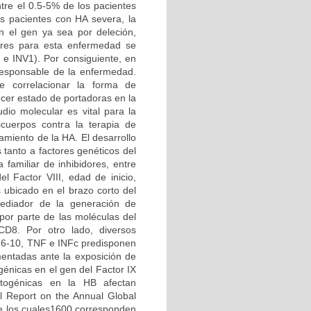
ntre el 0.5-5% de los pacientes
os pacientes con HA severa, la
 el gen ya sea por deleción,
ares para esta enfermedad se
2 e INV1). Por consiguiente, en
 responsable de la enfermedad.
te correlacionar la forma de
cer estado de portadoras en la
udio molecular es vital para la
icuerpos contra la terapia de
amiento de la HA. El desarrollo
 tanto a factores genéticos del
 familiar de inhibidores, entre
el Factor VIII, edad de inicio,
 ubicado en el brazo corto del
mediador de la generación de
por parte de las moléculas del
CD8. Por otro lado, diversos
4-6-10, TNF e INFc predisponen
entadas ante la exposición de
énicas en el gen del Factor IX
atogénicas en la HB afectan
el Report on the Annual Global
e los cuales1600 corresponden