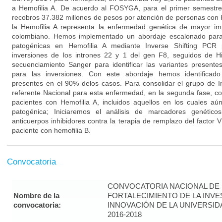
a Hemofilia A. De acuerdo al FOSYGA, para el primer semestr
recobros 37.382 millones de pesos por atención de personas con 
la Hemofilia A representa la enfermedad genética de mayor im
colombiano. Hemos implementado un abordaje escalonado para l
patogénicas en Hemofilia A mediante Inverse Shifting PCR p
inversiones de los intrones 22 y 1 del gen F8, seguidos de H
secuenciamiento Sanger para identificar las variantes presente
para las inversiones. Con este abordaje hemos identificado
presentes en el 90% delos casos. Para consolidar el grupo de I
referente Nacional para esta enfermedad, en la segunda fase, co
pacientes con Hemofilia A, incluidos aquellos en los cuales aún
patogénica; Iniciaremos el análisis de marcadores genético
anticuerpos inhibidores contra la terapia de remplazo del factor VI
paciente con hemofilia B.
Convocatoria
CONVOCATORIA NACIONAL DE
Nombre de la
FORTALECIMIENTO DE LA INVE
convocatoria:
INNOVACIÓN DE LA UNIVERSI
2016-2018