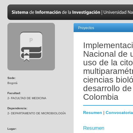
Proyectos
Implementaci
Nacional de 
uso de la cito
multiparamétr
ciencias biol
Sede:
Bogotá
desarrollo de
Facultad:
Colombia
2- FACULTAD DE MEDICINA
Dependencia:
Resumen
|
Convocatoria
2- DEPARTAMENTO DE MICROBIOLOGÍA
Resumen
Lugar: