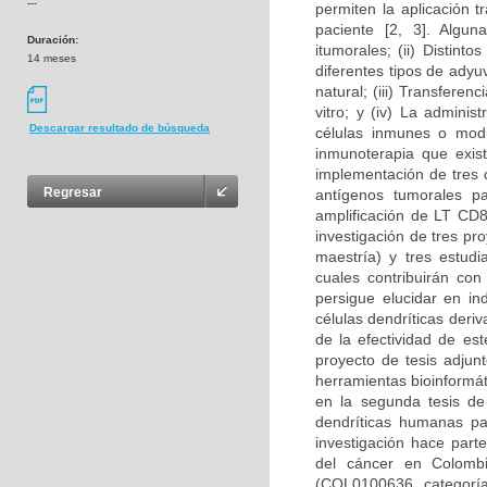
---
permiten la aplicación t
paciente [2, 3]. Algun
Duración:
itumorales; (ii) Distin
14 meses
diferentes tipos de adyu
natural; (iii) Transfere
vitro; y (iv) La admini
Descargar resultado de búsqueda
células inmunes o modul
inmunoterapia que exist
implementación de tres d
Regresar
antígenos tumorales pa
amplificación de LT CD8
investigación de tres p
maestría) y tres estudi
cuales contribuirán con
persigue elucidar en i
células dendríticas deri
de la efectividad de es
proyecto de tesis adjun
herramientas bioinformát
en la segunda tesis de
dendríticas humanas pa
investigación hace part
del cáncer en Colombi
(COL0100636, categoría