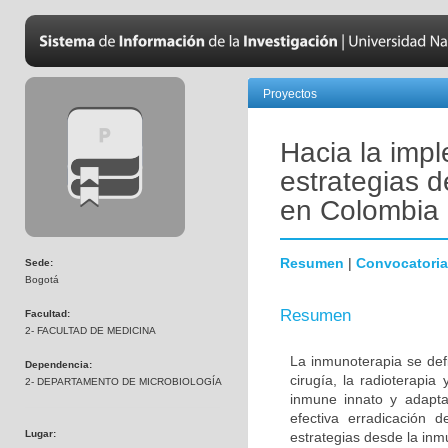
Proyectos
Hacia la impl
estrategias 
en Colombia
Resumen
|
Convocatoria
Sede:
Bogotá
Resumen
Facultad:
2- FACULTAD DE MEDICINA
La inmunoterapia se defi
Dependencia:
cirugía, la radioterapia
2- DEPARTAMENTO DE MICROBIOLOGÍA
inmune innato y adapta
efectiva erradicación d
Lugar:
estrategias desde la inmu