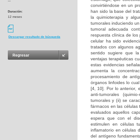
---
convirtiéndose en un pro
han sido la base del tr
Duración:
la quimioterapia y alg
12 meses
tumorales induciendo un 
tumoral adecuada cont
respuesta clínica de lo
Descargar resultado de búsqueda
celular ha sido eviden
tratados con algunos ag
sentido sugiere que la
Regresar
ventajas terapéuticas c
estas evidencias señala
aumenta la concentraci
procesamiento de antíge
órganos linfoides lo cua
[4, 10]. Por lo anterior
anti-tumorales (quimio
tumorales y (ii) se cara
fármacos en las células 
evaluados aquellos cap
espera que con el dise
estimulen en células 
inflamatorio en células
del antígeno fundamenta