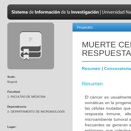
Proyectos
MUERTE CE
RESPUESTA
Resumen
|
Convocatoria
Sede:
Bogotá
Resumen
Facultad:
El cáncer es usualment
2- FACULTAD DE MEDICINA
somáticas en la progenie
Dependencia:
las células mutadas que
2- DEPARTAMENTO DE MICROBIOLOGÍA
respuesta inmune, alte
microambiente tumoral e
frecuentes se generan en
Lugar:
estómago, que colectiv