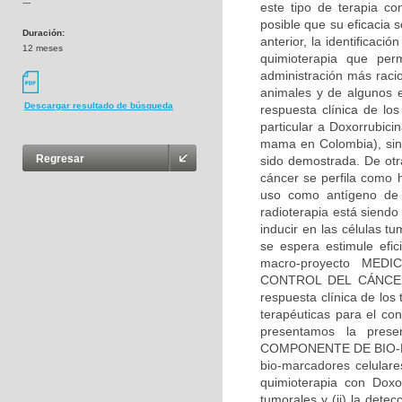
---
este tipo de terapia co
posible que su eficacia s
Duración:
anterior, la identificac
12 meses
quimioterapia que per
administración más racio
animales y de algunos e
Descargar resultado de búsqueda
respuesta clínica de los
particular a Doxorrubici
mama en Colombia), sin
Regresar
sido demostrada. De otra
cáncer se perfila como 
uso como antígeno de c
radioterapia está siend
inducir en las células 
se espera estimule efi
macro-proyecto ME
CONTROL DEL CÁNCER E
respuesta clínica de los
terapéuticas para el co
presentamos la prese
COMPONENTE DE BIO-MAR
bio-marcadores celular
quimioterapia con Doxor
tumorales y (ii) la detec