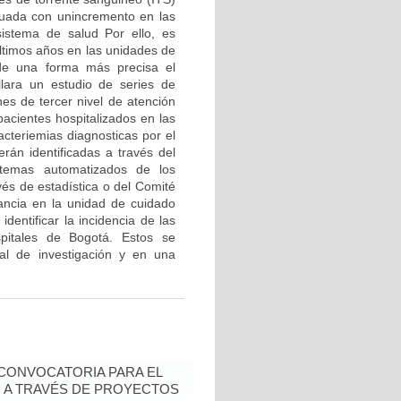
decuada con unincremento en las
sistema de salud Por ello, es
últimos años en las unidades de
 de una forma más precisa el
ollara un estudio de series de
nes de tercer nivel de atención
pacientes hospitalizados en las
cteriemias diagnosticas por el
erán identificadas a través del
temas automatizados de los
avés de estadística o del Comité
tancia en la unidad de cuidado
dentificar la incidencia de las
spitales de Bogotá. Estos se
al de investigación y en una
- CONVOCATORIA PARA EL
N A TRAVÉS DE PROYECTOS