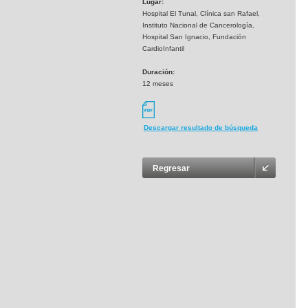
Lugar:
Hospital El Tunal, Clínica san Rafael,
Instituto Nacional de Cancerología,
Hospital San Ignacio, Fundación
CardioInfantil
Duración:
12 meses
Descargar resultado de búsqueda
Regresar