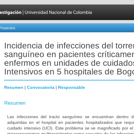
Proyectos
Incidencia de infecciones del torre
sanguíneo en pacientes críticame
enfermos en unidades de cuidado
Intensivos en 5 hospitales de Bog
Resumen
|
Convocatoria
|
Responsable
Resumen
Las infecciones del tracto sanguíneo se encuentran dentro d
adquiridas en el hospital en pacientes hospitalizados que re
cuidado intensivo (UCI). Este problema se ve magnificado por e
microorganismos multirresistentes como casuales de las infeccion