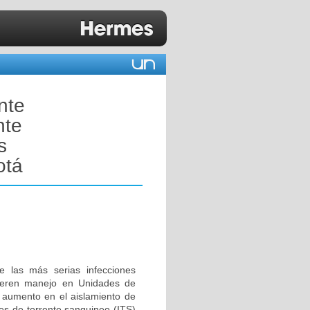
nte
nte
s
otá
e las más serias infecciones
quieren manejo en Unidades de
l aumento en el aislamiento de
es de torrente sanguineo (ITS)