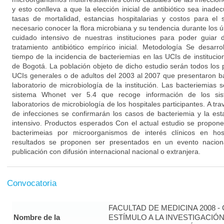
y esto conlleva a que la elección inicial de antibiótico sea ina
tasas de mortalidad, estancias hospitalarias y costos para el 
necesario conocer la flora microbiana y su tendencia durante los 
cuidado intensivo de nuestras instituciones para poder guiar
tratamiento antibiótico empírico inicial. Metodología Se desarr
tiempo de la incidencia de bacteriemias en las UCIs de institucio
de Bogotá. La población objeto de dicho estudio serán todos los 
UCIs generales o de adultos del 2003 al 2007 que presentaron ba
laboratorio de microbiología de la institución. Las bacteriemias s
sistema Whonet ver 5.4 que recoge información de los sis
laboratorios de microbiología de los hospitales participantes. A tr
de infecciones se confirmarán los casos de bacteriemia y la es
intensivo. Productos esperados Con el actual estudio se propone i
bacterimeias por microorganismos de interés clínicos en ho
resultados se proponen ser presentados en un evento nacion
publicación con difusión internacional nacional o extranjera.
Convocatoria
FACULTAD DE MEDICINA 2008 
Nombre de la
ESTÍMULO A LA INVESTIGACIÓ