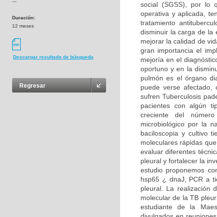
---
social (SGSS), por lo 
operativa y aplicada, t
Duración:
tratamiento antituberc
12 meses
disminuir la carga de la
mejorar la calidad de vid
gran importancia el imp
Descargar resultado de búsqueda
mejoría en el diagnóstic
oportuno y en la dismin
pulmón es el órgano dia
Regresar
puede verse afectado,
sufren Tuberculosis pad
pacientes con algún t
creciente del número 
microbiológico por la 
baciloscopia y cultivo 
moleculares rápidas que 
evaluar diferentes técni
pleural y fortalecer la in
estudio proponemos com
hsp65 ¿ dnaJ, PCR a ti
pleural. La realización 
molecular de la TB pleur
estudiante de la Maest
divulgados en reuniones