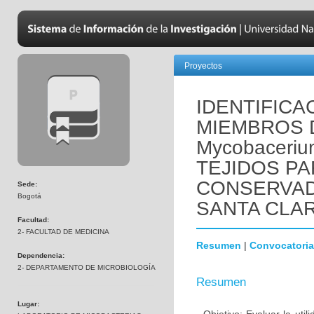
Proyectos
IDENTIFIC
MIEMBROS 
Mycobaceriu
TEJIDOS P
CONSERVAD
Sede:
Bogotá
SANTA CLA
Facultad:
2- FACULTAD DE MEDICINA
Resumen
|
Convocatoria
Dependencia:
2- DEPARTAMENTO DE MICROBIOLOGÍA
Resumen
Lugar: