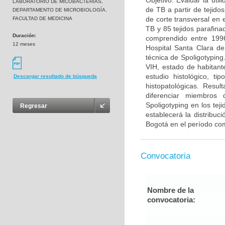
Objetivo: Evaluar la uti
LABORATORIO DE MICOBACTERIAS,
de TB a partir de tejido
DEPARTAMENTO DE MICROBIOLOGÍA.
de corte transversal en 
FACULTAD DE MEDICINA
TB y 85 tejidos parafina
Duración:
comprendido entre 1996
12 meses
Hospital Santa Clara de
técnica de Spoligotyping
VIH, estado de habitante
estudio histológico, ti
Descargar resultado de búsqueda
histopatológicas. Resu
diferenciar miembros 
Spoligotyping en los te
Regresar
establecerá la distribuc
Bogotá en el período co
Convocatoria
Nombre de la
convocatoria: