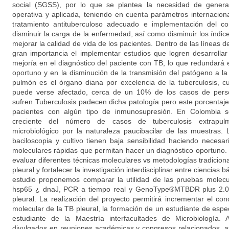
social (SGSS), por lo que se plantea la necesidad de genera
operativa y aplicada, teniendo en cuenta parámetros internaciona
tratamiento antituberculoso adecuado e implementación del c
disminuir la carga de la enfermedad, así como disminuir los índic
mejorar la calidad de vida de los pacientes. Dentro de las líneas d
gran importancia el implementar estudios que logren desarrolla
mejoría en el diagnóstico del paciente con TB, lo que redundará e
oportuno y en la disminución de la transmisión del patógeno a l
pulmón es el órgano diana por excelencia de la tuberculosis, c
puede verse afectado, cerca de un 10% de los casos de per
sufren Tuberculosis padecen dicha patología pero este porcenta
pacientes con algún tipo de inmunosupresión. En Colombia
creciente del número de casos de tuberculosis extrapulmo
microbiológico por la naturaleza paucibacilar de las muestras
baciloscopia y cultivo tienen baja sensibilidad haciendo neces
moleculares rápidas que permitan hacer un diagnóstico oportuno. 
evaluar diferentes técnicas moleculares vs metodologías tradiciona
pleural y fortalecer la investigación interdisciplinar entre ciencias b
estudio proponemos comparar la utilidad de las pruebas molec
hsp65 ¿ dnaJ, PCR a tiempo real y GenoType®MTBDR plus 2.0, 
pleural. La realización del proyecto permitirá incrementar el co
molecular de la TB pleural, la formación de un estudiante de espe
estudiante de la Maestría interfacultades de Microbiología.
divulgados en reuniones académicas y congresos relacionados, a