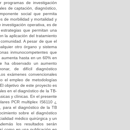
r programas de investigación
les de captación, diagnóstico,
omponente social que permita
es de morbilidad y mortalidad y
e investigación operativa, es de
r estrategias que permitan una
n la aplicación del tratamiento
a comunidad. A pesar de que el
ualquier otro órgano y sistema
sonas inmunocompetentes que
je aumenta hasta en un 60% en
 se ha observado un aumento
nar, de difícil diagnóstico
. Los exámenes convencionales
ario el empleo de metodologías
El objetivo de este proyecto es
les en el diagnóstico de la TB-
ásicas y clínicas. En el presente
ulares PCR multiplex IS6110 ¿
para el diagnóstico de la TB
nocimiento sobre el diagnóstico
cialidad médico quirúrgica y un
 Además los resultados serán
sí como en una publicación en