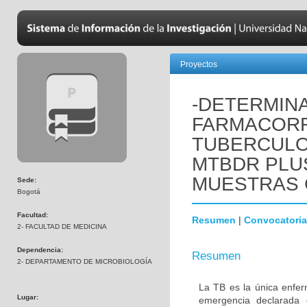
Proyectos
-DETERMIN
FARMACORR
TUBERCULO
MTBDR PLUS
MUESTRAS 
Sede:
Bogotá
Facultad:
Resumen
|
Convocatoria
2- FACULTAD DE MEDICINA
Dependencia:
Resumen
2- DEPARTAMENTO DE MICROBIOLOGÍA
La TB es la única enfe
Lugar:
emergencia declarada 