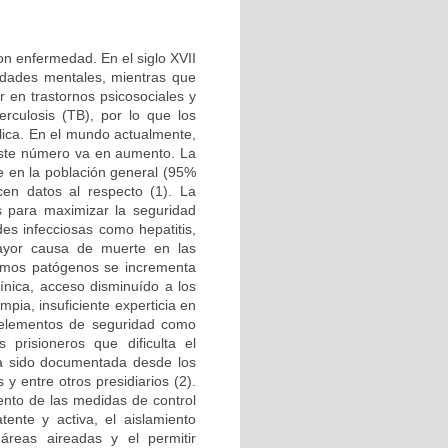
on enfermedad. En el siglo XVII
medades mentales, mientras que
r en trastornos psicosociales y
rculosis (TB), por lo que los
lica. En el mundo actualmente,
 este número va en aumento. La
e en la población general (95%
en datos al respecto (1). La
s para maximizar la seguridad
es infecciosas como hepatitis,
ayor causa de muerte en las
ismos patógenos se incrementa
línica, acceso disminuído a los
ia, insuficiente experticia en
e elementos de seguridad como
 prisioneros que dificulta el
ha sido documentada desde los
 y entre otros presidiarios (2).
iento de las medidas de control
tente y activa, el aislamiento
áreas aireadas y el permitir