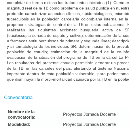
completar de forma exitosa los tratamientos iniciados (1). Como 
magnitud real de la TB como problema de salud pública en nuestra
pretende caracterizar aspectos clínicos, epidemiológicos, microb
tuberculosis en la población carcelaria colombiana interna en l
proponer estrategias de control de la TB en estas poblaciones. P
realizarán las siguientes acciones: búsqueda activa de SR;
(baciloscopia seriada de esputo y cultivo); determinación de la sus
a fármacos antituberculosos de primera y segunda línea; descripci
y sintomatología de los individuos SR; determinación de la prevale
población de estudio; estimación de la magnitud de la co-infe
evaluación de la situación del programa de TB en la cárcel La P
Los resultados del presente estudio permitirán generar un proce
de la TB, en las cárceles del país, alertando al Sistema Naciona
imperante dentro de esta población vulnerable, para poder toma
que disminuyan la morbi-mortalidad causada por la TB en la poblaci
Convocatoria
Nombre de la
Proyectos Jornada Docente
convocatoria:
Modalidad:
Proyectos Jornada Docente