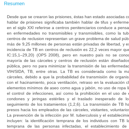
Resumen
Desde que se crearon las prisiones, éstas han estado asociadas c
hablar de prisiones significaba también hablar de tifus y enfer
en el siglo XXI referirse a centros penitenciarios conduce a pensa
en enfermedades no transmisibles y transmisibles, como la tube
centros de reclusion representan un grave problema de salud púb
más de 9,25 millones de personas están privadas de libertad, y
incidencia de TB en centros de reclusión es 22,2 veces mayor qu
IC:15,1–29,20) (OPS 2008), pero en nuestro país no se conoc
mayoría de las cárceles y centros de reclusión están diseñado
pública, pero no para minimizar la transmisión de las enfermedad
VIH/SIDA, TB, entre otras. La TB es considerada como la m
cárceles, debido a que la probabilidad de transmisión de organ
con el hacinamiento, poca ventilación, retraso en la evaluación c
elementos mínimos de aseo como agua y jabón, no uso de ropa limp
el control de infecciones, así como la prohibición en el uso d
condones y jeringas estériles y el traslado inesperado de los
seguimiento de los tratamientos (1,2,6). La transmisión de TB 
presos hacia los empleados de las cárceles, visitantes, voluntarios
La prevención de la infección por M. tuberculosis y el establecim
incluyen: la identificación temprana de los individuos con TB la
temprana de las personas infectadas, el establecimiento de 