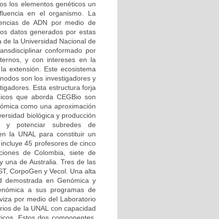
odos los elementos genéticos un
influencia en el organismo. La
uencias de ADN por medio de
 los datos generados por estas
a de la Universidad Nacional de
ansdisciplinar conformado por
ernos, y con intereses en la
 la extensión. Este ecosistema
 nodos son los investigadores y
igadores. Esta estructura forja
tégicos que aborda CEGBio son
enómica como una aproximación
versidad biológica y producción
cer y potenciar subredes de
n la UNAL para constituir un
incluye 45 profesores de cinco
ciones de Colombia, siete de
 una de Australia. Tres de las
EST, CorpoGen y Vecol. Una alta
dad demostrada en Genómica y
 Genómica a sus programas de
iviza por medio del Laboratorio
orios de la UNAL con capacidad
áticos. Estos dos componentes,