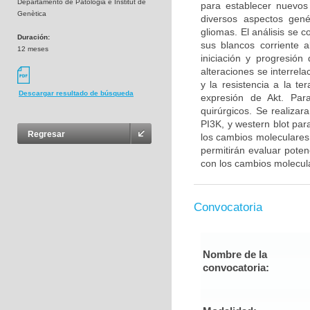
Departamento de Patologia e Institut de
para establecer nuevos
Genètica
diversos aspectos gené
gliomas. El análisis se 
Duración:
sus blancos corriente 
12 meses
iniciación y progresió
alteraciones se interrel
y la resistencia a la t
Descargar resultado de búsqueda
expresión de Akt. Para
quirúrgicos. Se realiza
PI3K, y western blot par
Regresar
los cambios moleculares 
permitirán evaluar poten
con los cambios molecul
Convocatoria
Nombre de la
convocatoria: