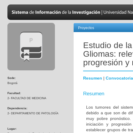
Proyectos
Estudio de l
Gliomas: rele
progresión y 
Resumen
|
Convocatoria
Sede:
Bogotá
Resumen
Facultad:
2- FACULTAD DE MEDICINA
Los tumores del sistem
Dependencia:
debido a que son de difí
2- DEPARTAMENTO DE PATOLOGÍA
muy pobre pronóstico. 
iniciación y progresió
Lugar:
establecer grupos de tra