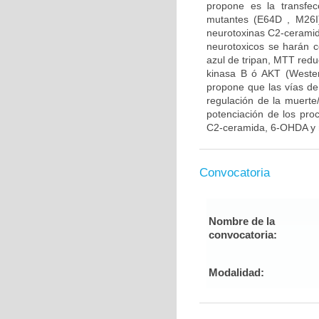
propone es la transfe
mutantes (E64D , M26I)
neurotoxinas C2-ceramid
neurotoxicos se harán co
azul de tripan, MTT reduc
kinasa B ó AKT (Western
propone que las vías de
regulación de la muerte/
potenciación de los pro
C2-ceramida, 6-OHDA y r
Convocatoria
Nombre de la
convocatoria:
Modalidad: