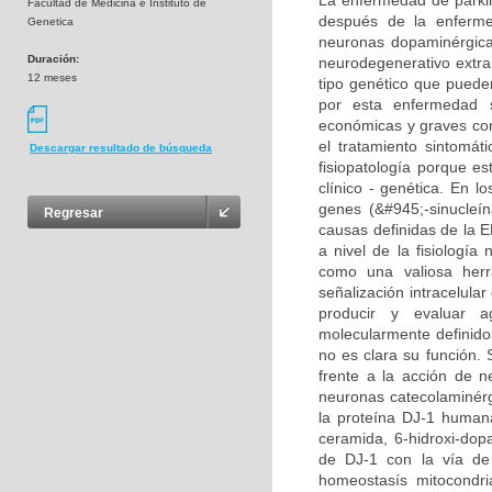
La enfermedad de parki
Facultad de Medicina e Instituto de
después de la enferme
Genetica
neuronas dopaminérgica
Duración:
neurodegenerativo extra
12 meses
tipo genético que puede
por esta enfermedad 
económicas y graves cons
el tratamiento sintomát
Descargar resultado de búsqueda
fisiopatología porque 
clínico - genética. En l
genes (&#945;-sinucleí
Regresar
causas definidas de la E
a nivel de la fisiologí
como una valiosa herr
señalización intracelula
producir y evaluar a
molecularmente definido
no es clara su función.
frente a la acción de 
neuronas catecolaminérgi
la proteína DJ-1 humana
ceramida, 6-hidroxi-dop
de DJ-1 con la vía de
homeostasís mitocondri