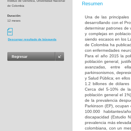
Instituo de Genética, Universidad Nacional
Resumen
de Colombia
Duración:
Una de las principales
12 meses
desarrollando con el Pr
determinar patrones de
y complejas en poblacio
siendo escasos en los L
Descargar resultado de búsqueda
de Colombia ha publicad
con enfermedades neuro
Para el año 2015 la po
Regresar
población general, justi
avanzadas, entre ell
parkinsonismos, depresió
y Salud Pública; en ello
1.2 billones de dólare
Cerca del 5-10% de la
población general el 1%
de la prevalencia desp
Parkinson (EP), ocupan 
100.000 habitantes/añ
discapacidad (Estudio 
prevalencia más elevada 
colombiana, con un mest