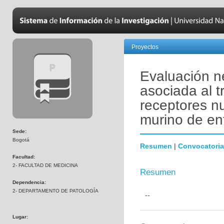
Proyectos
Evaluación n
asociada al 
receptores n
murino de en
Sede:
Bogotá
Resumen
|
Convocatoria
Facultad:
2- FACULTAD DE MEDICINA
Resumen
Dependencia:
2- DEPARTAMENTO DE PATOLOGÍA
--
Lugar: