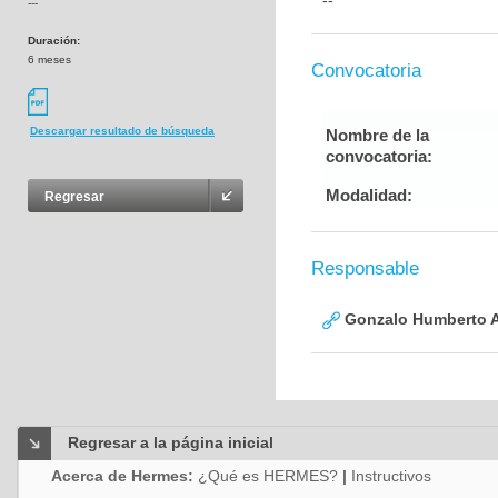
--
---
Duración:
6 meses
Convocatoria
Descargar resultado de búsqueda
Nombre de la
convocatoria:
Modalidad:
Regresar
Responsable
Gonzalo Humberto A
Regresar a la página inicial
Acerca de Hermes:
¿Qué es HERMES?
|
Instructivos