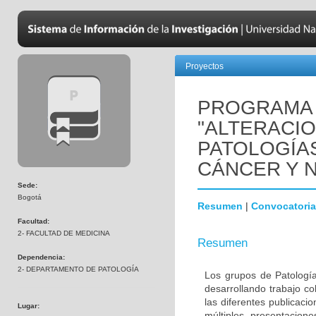
Proyectos
PROGRAMA 
"ALTERACI
PATOLOGÍA
CÁNCER Y 
Sede:
Bogotá
Resumen
|
Convocatoria
Facultad:
2- FACULTAD DE MEDICINA
Resumen
Dependencia:
2- DEPARTAMENTO DE PATOLOGÍA
Los grupos de Patología
desarrollando trabajo c
las diferentes publicaci
Lugar:
múltiples presentacion