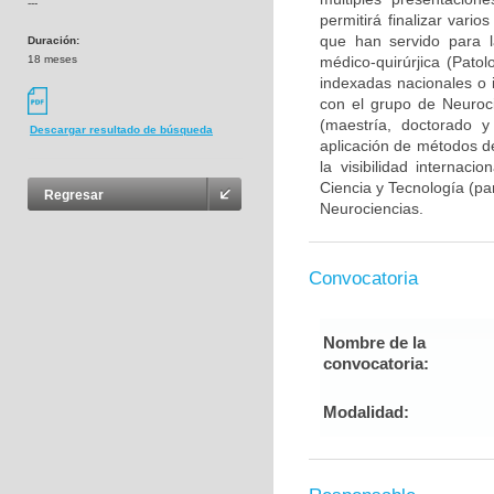
---
permitirá finalizar var
que han servido para l
Duración:
18 meses
médico-quirúrjica (Pato
indexadas nacionales o i
con el grupo de Neuroc
(maestría, doctorado y
Descargar resultado de búsqueda
aplicación de métodos de
la visibilidad internaci
Ciencia y Tecnología (pa
Regresar
Neurociencias.
Convocatoria
Nombre de la
convocatoria:
Modalidad: