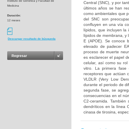
Instituto de Genetica y Facultad de
Central (SNC), y por tan
Medicina
últimos años se han rea
como ambientales que pue
Duración:
del SNC son preocupaci
12 meses
confluyen en una vía c
lípidos, que incluyen l
lípidos de membrana, y l
Descargar resultado de búsqueda
E (APOE). Se conoce b
elevado de padecer EA,
proceso de muerte neuro
Regresar
es esclarecer el papel 
celular, así como su ro
vitro. La primera fase
receptores que actúan 
VLDLR (Very Low Densi
durante el periodo de di
segunda fase, se agreg
consecuencias en el núm
C2-ceramida. También s
dendríticos en la línea
cinasa de tirosina, espe