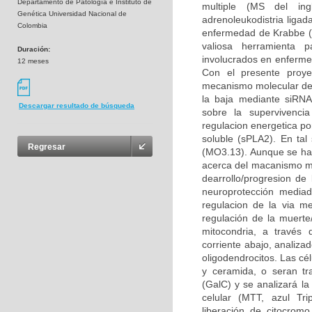
Departamento de Patología e Instituto de
multiple (MS del ingl
Genética Universidad Nacional de
adrenoleukodistria liga
Colombia
enfermedad de Krabbe (K
valiosa herramienta p
Duración:
involucrados en enfermed
12 meses
Con el presente proye
mecanismo molecular del 
la baja mediante siRNA 
Descargar resultado de búsqueda
sobre la supervivencia
regulacion energetica po
soluble (sPLA2). En tal 
Regresar
(MO3.13). Aunque se ha
acerca del macanismo mol
dearrollo/progresion d
neuroprotección mediad
regulacion de la via m
regulación de la muerte
mitocondria, a través 
corriente abajo, analiza
oligodendrocitos. Las cé
y ceramida, o seran tr
(GalC) y se analizará la
celular (MTT, azul Tri
liberación de citocromo