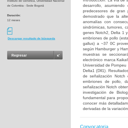
Introducción: La vía de 
Instituto de Genética, Universidad Nacional
desarrollo, asumiendo 
de Colombia - Sede Bogotá
predecesores de gran p
Duración:
demostrado que la alt
12 meses
anomalías con consecu
sindrómicas, tumores, cá
genes Notch2, Delta 1 y
embriones de pollo (est
Descargar resultado de búsqueda
gallus) a ~37 0C proven
según Hamburger y Hamil
muestras se seccionar
Regresar
electrónico marca Kaika®
Universidad de Pompeu F
Delta1 (Dll1). Resultado
de señalización Notch 
embriones de pollo, d
señalización Notch obten
investigación de Biolo
fundamental para propon
conocer más detalladamen
derivadas de la variación
Convocatoria