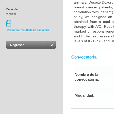
---
animals. Despite Doxorub
breast cancer patients
Duración:
correlation with patient
6 meses
study, we designed an 
obtained from a total o
therapy with A/C. Resul
Descargar resultado de búsqueda
marked unresponsiveness
and limited expression 
levels of IL-12p70 and l
Regresar
Convocatoria
Nombre de la
convocatoria:
Modalidad: