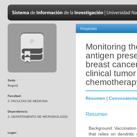
Proyectos
Monitoring t
antigen prese
breast cancer
clinical tumo
chemotherap
Sede:
Bogotá
Facultad:
Resumen
|
Convocatoria
2- FACULTAD DE MEDICINA
Dependencia:
Resumen
2- DEPARTAMENTO DE MICROBIOLOGÍA
Background: Vaccination 
Lugar:
that relies on dendritic