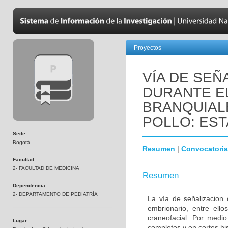
Proyectos
VÍA DE SEÑ
DURANTE E
BRANQUIAL
POLLO: EST
Sede:
Bogotá
Resumen
|
Convocatoria
Facultad:
2- FACULTAD DE MEDICINA
Resumen
Dependencia:
2- DEPARTAMENTO DE PEDIATRÍA
La vía de señalizacion 
embrionario, entre ello
craneofacial. Por medio
Lugar:
completos y en cortes hi